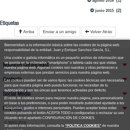
(1)
agosto 2016
(2)
junio 2015
Etiquetas
Arriba
Enviar a un amigo
Volver Atrás
Bienvenida/o a la información básica sobre las cookies de la página web
responsabilidad de la entidad: Juan y Enrique Sanchez García, S.L.
Una cookie o galleta informática es un pequeño archivo de información que
se guarda en tu ordenador, “smartphone” o tableta cada vez que visitas
Nuestros Certificados
nuestra página web. Algunas cookies son nuestras y otras pertenecen a
empresas externas que prestan servicios para nuestra página web.
Contacta
Las cookies pueden ser de varios tipos: las cookies técnicas son necesarias
para que nuestra página web pueda funcionar, no necesitan de tu
autorización y son las únicas que tenemos activadas por defecto.
Social Media
El resto de cookies sirven para mejorar nuestra página, para personalizarla
en base a tus preferencias, o para poder mostrarte publicidad ajustada a tus
Empresa
búsquedas, gustos e intereses personales. Puedes aceptar todas estas
cookies pulsando el botón ACEPTA TODO o configurarlas o rechazar su uso
clicando en el apartado CONFIGURACIÓN DE COOKIES.
© MAN 2016
Si quires más información, consulta la
“POLITICA COOKIES”
de nuestra