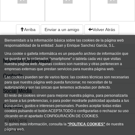
Arriba
Enviar a un amigo
Volver Atrás
Bienvenida/o a la información básica sobre las cookies de la página web
responsabilidad de la entidad: Juan y Enrique Sanchez García, S.L.
Una cookie o galleta informática es un pequeño archivo de información que
se guarda en tu ordenador, “smartphone” o tableta cada vez que visitas
Nuestros Certificados
nuestra página web. Algunas cookies son nuestras y otras pertenecen a
empresas externas que prestan servicios para nuestra página web.
Contacta
Las cookies pueden ser de varios tipos: las cookies técnicas son necesarias
para que nuestra página web pueda funcionar, no necesitan de tu
autorización y son las únicas que tenemos activadas por defecto.
Social Media
El resto de cookies sirven para mejorar nuestra página, para personalizarla
en base a tus preferencias, o para poder mostrarte publicidad ajustada a tus
Empresa
búsquedas, gustos e intereses personales. Puedes aceptar todas estas
cookies pulsando el botón ACEPTA TODO o configurarlas o rechazar su uso
clicando en el apartado CONFIGURACIÓN DE COOKIES.
© MAN 2016
Si quires más información, consulta la
“POLITICA COOKIES”
de nuestra
página web.
Mapa web