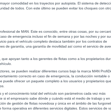
mayor comodidad en los trayectos por autopista. El sistema de detecc
guridad de todos. Con este último se pueden evitar los choques con otr
 profesional de MAN. Este es conocido, entre otras cosas, por su cercan
en caso de emergencia incluso el fin de semana y por las noches y por su
vicio para el vehículo completo destaca también por los contratos de
nes de garantía, una garantía de movilidad así como el servicio de ave
que apoyan tanto a los gerentes de flotas como a los propietarios dur
ehículo.
uctores, se pueden realizar diferentes cursos bajo la marca MAN ProfiD
ortamiento correcto en caso de emergencia, la conducción rentable o
se puede ofrecer un paquete completo a los usuarios y propietarios qu
os.
as y el conocimiento total del vehículo son parámetros cada vez más
e si el empresario sabe dónde y cuándo está el medio de trabajo y en
ión de gestión de flotas novedosa y única en el ámbito de las furgone
 forma operativa en diferentes servicios digitales. Estos servicios de v