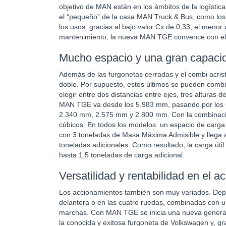
objetivo de MAN están en los ámbitos de la logística
el “pequeño” de la casa MAN Truck & Bus, como los d
los usos: gracias al bajo valor Cx de 0,33, el meno
mantenimiento, la nueva MAN TGE convence con el m
Mucho espacio y una gran capaci
Además de las furgonetas cerradas y el combi acrista
doble. Por supuesto, estos últimos se pueden comb
elegir entre dos distancias entre ejes, tres alturas d
MAN TGE va desde los 5.983 mm, pasando por los 6
2.340 mm, 2.575 mm y 2.800 mm. Con la combinaci
cúbicos. En todos los modelos: un espacio de car
con 3 toneladas de Masa Máxima Admisible y llega 
toneladas adicionales. Como resultado, la carga úti
hasta 1,5 toneladas de carga adicional.
Versatilidad y rentabilidad en el 
Los accionamientos también son muy variados. Depen
delantera o en las cuatro ruedas, combinadas con 
marchas. Con MAN TGE se inicia una nueva generac
la conocida y exitosa furgoneta de Volkswagen y, gra