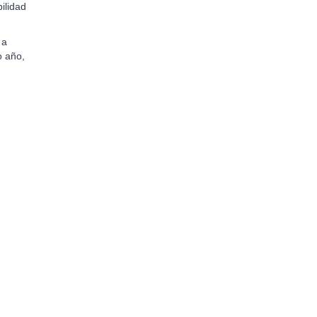
ilidad
 a
o año,