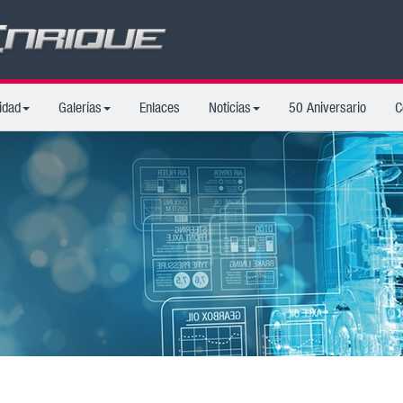
idad
Galerías
Enlaces
Noticias
50 Aniversario
C