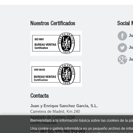
Nuestros Certificados
Social 
Ju
Ju
Ju
Contacta
Juan y Enrique Sanchez García, S.L.
Carretera de Madrid, Km.240
Apartado de Correos 5156
Bienvenida/o a la información básica sobre las cookies de la p
02080 Albacete
Una cookie o galleta informática es un pequeño archivo de info
Tfno:
967 521 979, 967 522 053