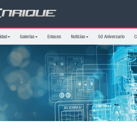
idad
Galerías
Enlaces
Noticias
50 Aniversario
C